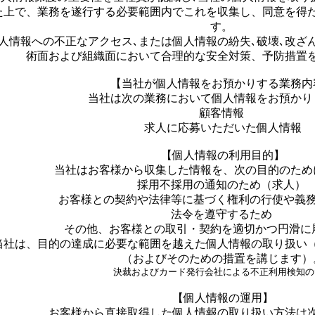
た上で、業務を遂行する必要範囲内でこれを収集し、同意を得
す。
人情報への不正なアクセス､または個人情報の紛失､破壊､改ざ
術面および組織面において合理的な安全対策、予防措置
【当社が個人情報をお預かりする業務内
当社は次の業務において個人情報をお預かり
顧客情報
求人に応募いただいた個人情報
【個人情報の利用目的】
当社はお客様から収集した情報を、次の目的のため
採用不採用の通知のため（求人）
お客様との契約や法律等に基づく権利の行使や義
法令を遵守するため
その他、お客様との取引・契約を適切かつ円滑に
当社は、目的の達成に必要な範囲を越えた個人情報の取り扱い
（およびそのための措置を講じます）
決裁およびカード発行会社による不正利用検知の
【個人情報の運用】
お客様から直接取得した個人情報の取り扱い方法は