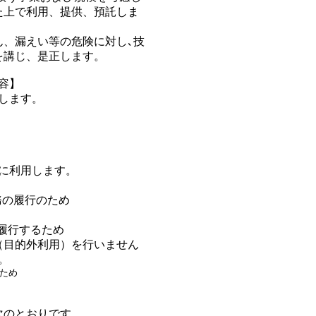
た上で利用、提供、預託しま
ん、漏えい等の危険に対し､技
を講じ、是正します。
容】
します。
に利用します。
務の履行のため
履行するため
（目的外利用）を行いません
。
ため
次のとおりです。