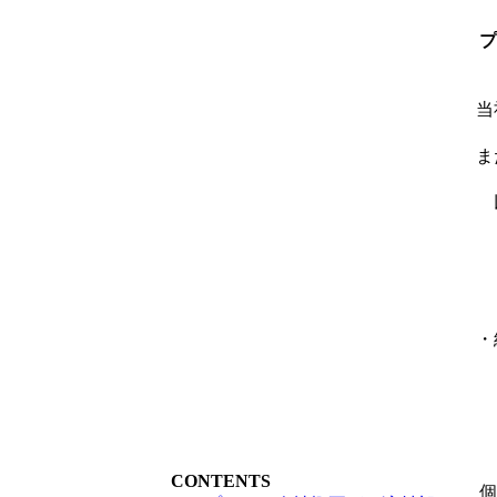
プ
当
ま
・
CONTENTS