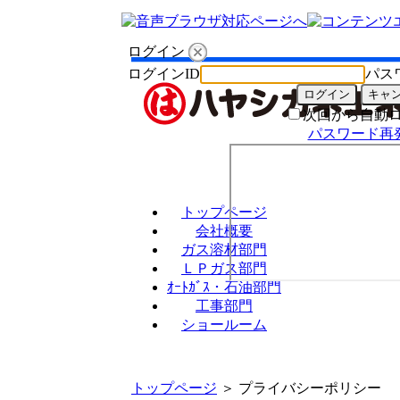
ログイン
ログインID
パス
次回から自動
パスワード再
トップページ
会社概要
ガス溶材部門
ＬＰガス部門
ｵｰﾄｶﾞｽ・石油部門
工事部門
ショールーム
トップページ
＞ プライバシーポリシー