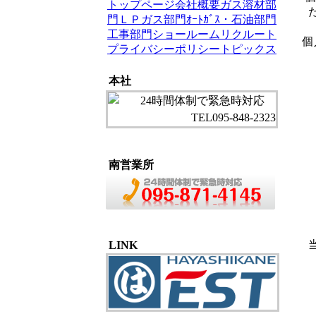
トップページ
会社概要
ガス溶材部
門
ＬＰガス部門
ｵｰﾄｶﾞｽ・石油部門
工事部門
ショールーム
リクルート
個
プライバシーポリシー
トピックス
本社
南営業所
LINK