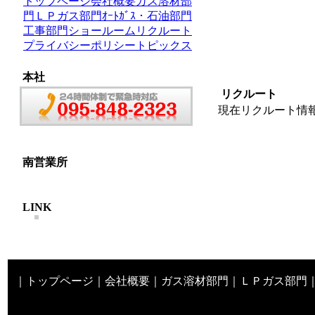
トップページ
会社概要
ガス溶材部
門
ＬＰガス部門
ｵｰﾄｶﾞｽ・石油部門
工事部門
ショールーム
リクルート
プライバシーポリシー
トピックス
本社
リクルート
現在リクルート情
南営業所
LINK
｜
トップページ
｜
会社概要
｜
ガス溶材部門
｜
ＬＰガス部門