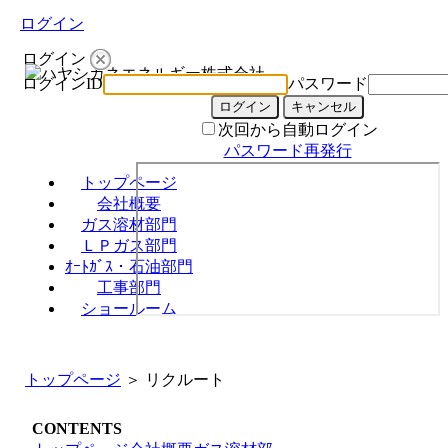
ログイン
ログイン
ログインID
パスワード
次回から自動ログイン
パスワード再発行
トップページ
会社概要
ガス溶材部門
ＬＰガス部門
ｵｰﾄｶﾞｽ・石油部門
工事部門
ショールーム
トップページ
＞ リクルート
CONTENTS