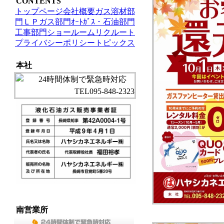
CONTENTS
トップページ
会社概要
ガス溶材部
門
ＬＰガス部門
ｵｰﾄｶﾞｽ・石油部門
工事部門
ショールーム
リクルート
プライバシーポリシー
トピックス
本社
南営業所